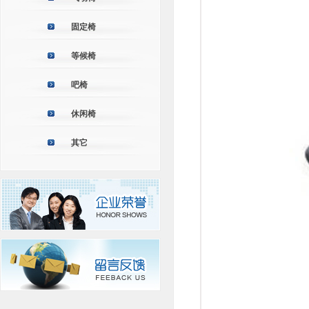
固定椅
等候椅
吧椅
休闲椅
其它